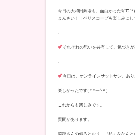
今日の大和田劇場も、面白かったꉂ(ˊᗜ
まんさい！！ペリスコープも楽しみにし
.
それぞれの思いを共有して、気づきが
.
今日は、オンラインサットサン、あり
楽しかったです
(
〃
^
ー
^
〃
)
これからも楽しみです。
質問があります。
菜穂さんの仰るとおり、『私』をなんと