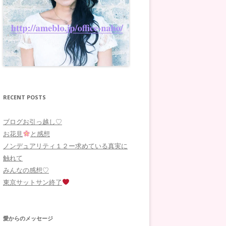
RECENT POSTS
ブログお引っ越し♡
お花見
と感想
ノンデュアリティ１２ー求めている真実に
触れて
みんなの感想♡
東京サットサン終了
愛からのメッセージ