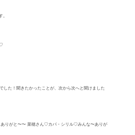
す。
♡
でした！聞きたかったことが、次から次へと聞けました
 ありがと〜〜 菜穂さん♡カパ・シリル♡みんな〜ありが