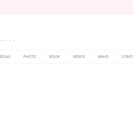
に。。。。
Skip
to
EDULE
PHOTO
BOOK
VIDEOS
NAHO
CONT
content