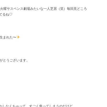
ˋ*)火曜サスペンス劇場みたいな一人芝居（笑）毎回見どころ
てるね♡
生まれた〜
がとうございます。
かしなくちゃって、すごく焦ってしまうのだけど、