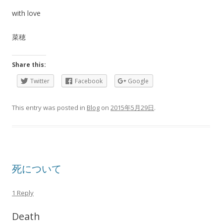
with love
菜穂
Share this:
Twitter
Facebook
Google
This entry was posted in
Blog
on
2015年5月29日
.
死について
1 Reply
Death