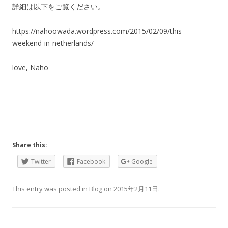
詳細は以下をご覧ください。
https://nahoowada.wordpress.com/2015/02/09/this-
weekend-in-netherlands/
love, Naho
Share this:
Twitter
Facebook
Google
This entry was posted in
Blog
on
2015年2月11日
.