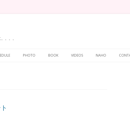
に。。。。
Skip
to
EDULE
PHOTO
BOOK
VIDEOS
NAHO
CONT
content
ート