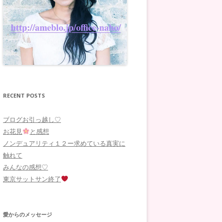
RECENT POSTS
ブログお引っ越し♡
お花見
と感想
ノンデュアリティ１２ー求めている真実に
触れて
みんなの感想♡
東京サットサン終了
愛からのメッセージ