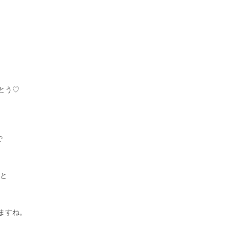
とう♡
で
ると
ますね。