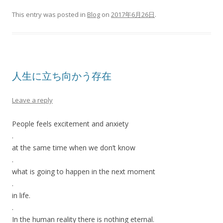
This entry was posted in
Blog
on
2017年6月26日
.
人生に立ち向かう存在
Leave a reply
People feels excitement and anxiety
.
at the same time when we don’t know
.
what is going to happen in the next moment
.
in life.
.
In the human reality there is nothing eternal.