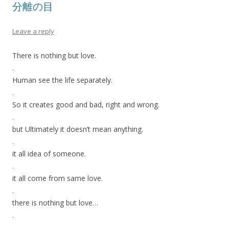
分離の目
Leave a reply
There is nothing but love.
.
Human see the life separately.
.
So it creates good and bad, right and wrong.
.
but Ultimately it doesn’t mean anything.
.
it all idea of someone.
.
it all come from same love.
.
there is nothing but love…
.