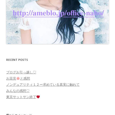
RECENT POSTS
ブログお引っ越し♡
お花見
と感想
ノンデュアリティ１２ー求めている真実に触れて
みんなの感想♡
東京サットサン終了