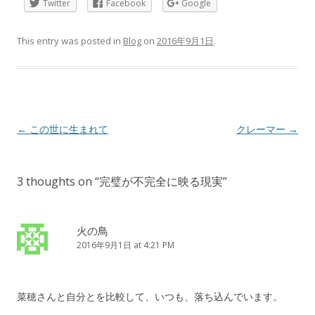
Twitter
Facebook
Google
This entry was posted in
Blog
on
2016年9月1日
.
Post
←
この世に生まれて
クレーマー
→
navigation
3 thoughts on “
完璧が不完全に映る現実
”
火の鳥
2016年9月1日 at 4:21 PM
菜穂さんと自分とを比較して、いつも、落ち込んでいます。