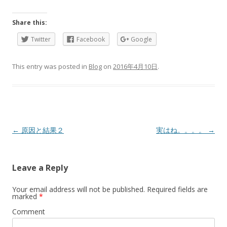
Share this:
Twitter
Facebook
Google
This entry was posted in
Blog
on
2016年4月10日
.
Post
←
原因と結果２
実はね。。。。
→
navigation
Leave a Reply
Your email address will not be published.
Required fields are
marked
*
Comment