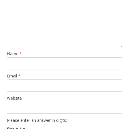
Name
*
Email
*
Website
Please enter an answer in digits:
five × 1 =