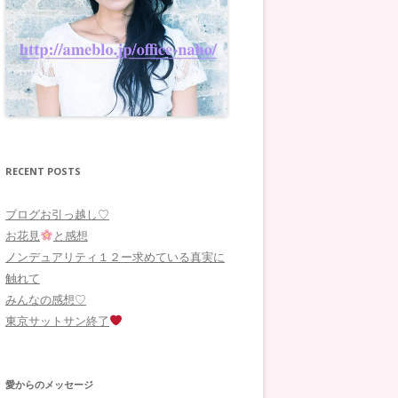
RECENT POSTS
ブログお引っ越し♡
お花見
と感想
ノンデュアリティ１２ー求めている真実に
触れて
みんなの感想♡
東京サットサン終了
愛からのメッセージ