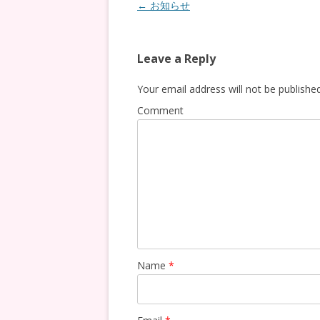
Post
←
お知らせ
navigation
Leave a Reply
Your email address will not be published
Comment
Name
*