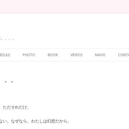
に。。。。
Skip
to
EDULE
PHOTO
BOOK
VIDEOS
NAHO
CONT
content
。。。
。ただそれだけ。
ない。なぜなら、わたしは幻想だから。