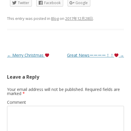
Twitter
Facebook
Google
This entry was posted in
Blog
on
2017年12月28日
.
Post
←
Merry Christmas
Great Newsーーーー！！
→
navigation
Leave a Reply
Your email address will not be published.
Required fields are
marked
*
Comment