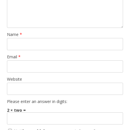
Name
*
Email
*
Website
Please enter an answer in digits:
2 × two =