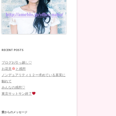
RECENT POSTS
ブログお引っ越し♡
お花見
と感想
ノンデュアリティ１２ー求めている真実に
触れて
みんなの感想♡
東京サットサン終了
愛からのメッセージ