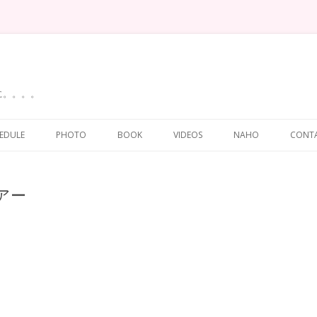
に。。。。
Skip
to
EDULE
PHOTO
BOOK
VIDEOS
NAHO
CONT
content
アー