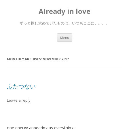
Already in love
ずっと探し求めていたものは、いつもここに。。。。
Skip
Menu
to
content
MONTHLY ARCHIVES:
NOVEMBER 2017
ふたつない
Leave a reply
one energy appearing as everything.