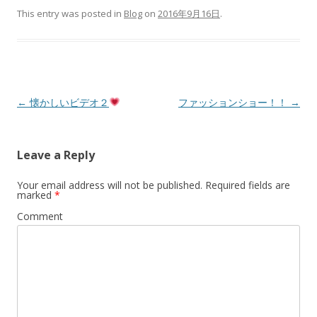
This entry was posted in
Blog
on
2016年9月16日
.
Post
←
懐かしいビデオ２
ファッションショー！！
→
navigation
Leave a Reply
Your email address will not be published.
Required fields are
marked
*
Comment