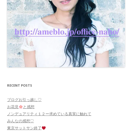
RECENT POSTS
ブログお引っ越し♡
お花見
と感想
ノンデュアリティ１２ー求めている真実に触れて
みんなの感想♡
東京サットサン終了