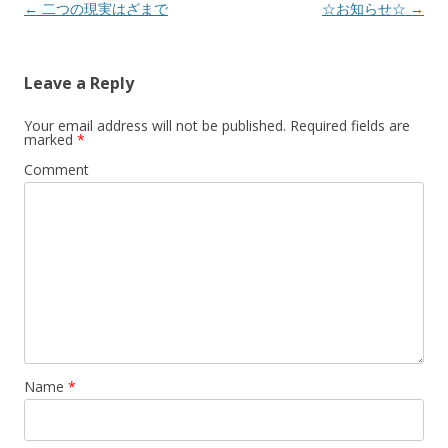
Post
←
二つの現実はざまで
☆お知らせ☆
→
navigation
Leave a Reply
Your email address will not be published.
Required fields are
marked
*
Comment
Name
*