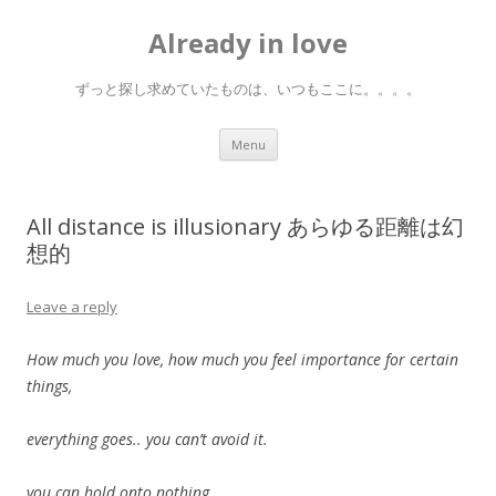
Already in love
ずっと探し求めていたものは、いつもここに。。。。
Skip
Menu
to
content
All distance is illusionary あらゆる距離は幻
想的
Leave a reply
How much you love, how much you feel importance for certain
things,
everything goes.. you can’t avoid it.
you can hold onto nothing.