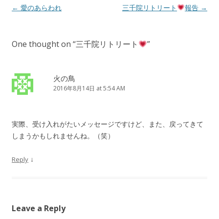
Post
←
愛のあらわれ
三千院リトリート
報告
→
navigation
One thought on “
三千院リトリート
”
火の鳥
2016年8月14日 at 5:54 AM
実際、受け入れがたいメッセージですけど、また、戻ってきて
しまうかもしれませんね。（笑）
↓
Reply
Leave a Reply