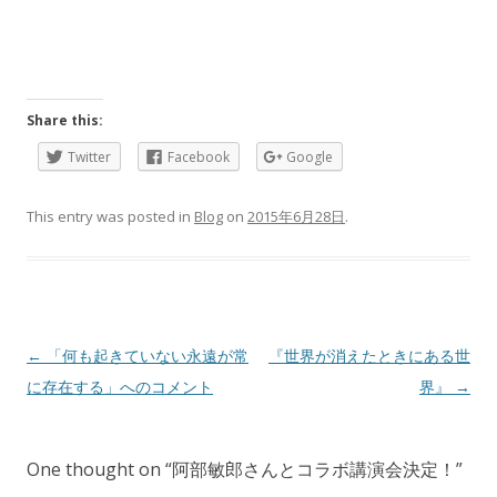
Share this:
Twitter
Facebook
Google
This entry was posted in
Blog
on
2015年6月28日
.
Post
←
「何も起きていない永遠が常
『世界が消えたときにある世
navigation
に存在する」へのコメント
界』
→
One thought on “
阿部敏郎さんとコラボ講演会決定！
”