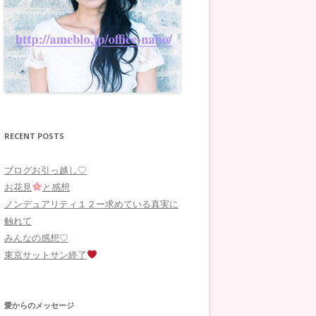
RECENT POSTS
ブログお引っ越し♡
お花見
と感想
ノンデュアリティ１２ー求めている真実に
触れて
みんなの感想♡
東京サットサン終了
愛からのメッセージ