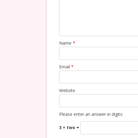
Name
*
Email
*
Website
Please enter an answer in digits:
3 × two =