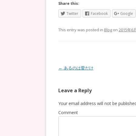
Share this:
Twitter
Facebook
Google
This entry was posted in
Blog
on
2015年6
Post
←
あるのは愛だけ
navigation
Leave a Reply
Your email address will not be published
Comment