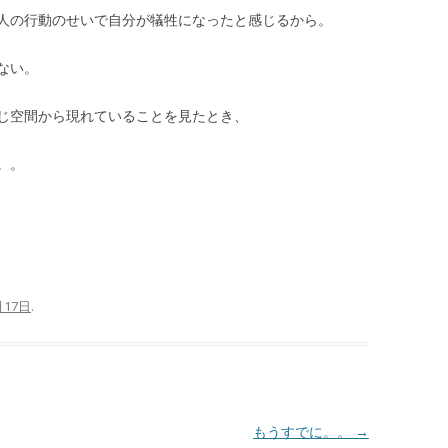
人の行動のせいで自分が犠牲になったと感じるから。
ない。
じ空間から現れていることを見たとき、
。。
月17日
.
もうすでに。。
→