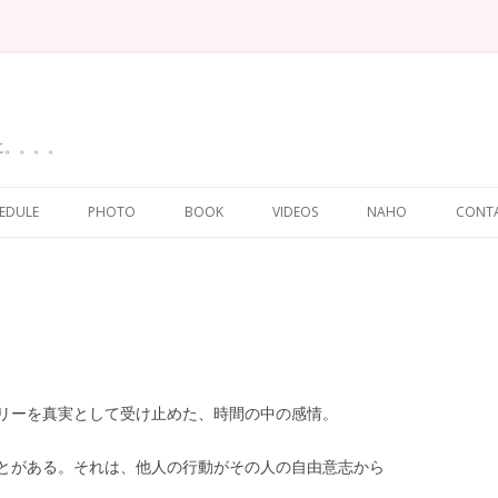
に。。。。
Skip
to
EDULE
PHOTO
BOOK
VIDEOS
NAHO
CONT
content
リーを真実として受け止めた、時間の中の感情。
とがある。それは、他人の行動がその人の自由意志から