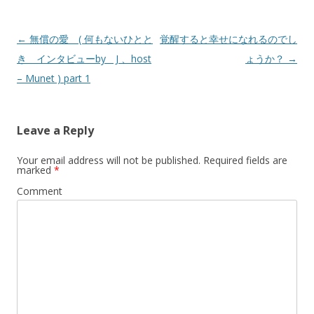
Post
←
無償の愛 ( 何もないひとと
覚醒すると幸せになれるのでし
navigation
き インタビューby J 、host
ょうか？
→
– Munet ) part 1
Leave a Reply
Your email address will not be published.
Required fields are
marked
*
Comment