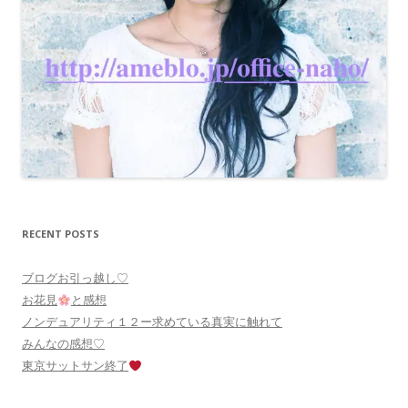
RECENT POSTS
ブログお引っ越し♡
お花見
と感想
ノンデュアリティ１２ー求めている真実に触れて
みんなの感想♡
東京サットサン終了