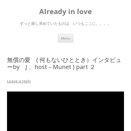
Already in love
ずっと探し求めていたものは、いつもここに。。。。
Skip
Menu
to
content
無償の愛 ( 何もないひととき）インタビュ
ーby J 、host – Munet ) part ２
Leave a reply