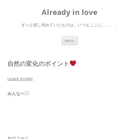
Already in love
ずっと探し求めていたものは、いつもここに。。。。
Skip
Menu
to
content
自然の変化のポイント
Leave a reply
みんなへ♡
おはよー！