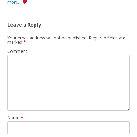
navigation
more….
Leave a Reply
Your email address will not be published.
Required fields are
marked
*
Comment
Name
*