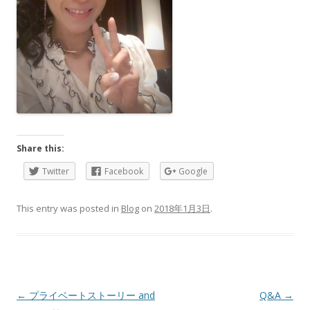
Share this:
Twitter
Facebook
Google
This entry was posted in
Blog
on
2018年1月3日
.
Post
←
プライベートストーリー and
Q&A
→