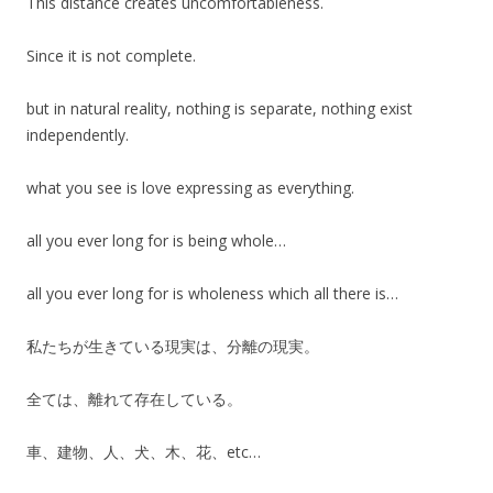
This distance creates uncomfortableness.
Since it is not complete.
but in natural reality, nothing is separate, nothing exist
independently.
what you see is love expressing as everything.
all you ever long for is being whole…
all you ever long for is wholeness which all there is…
私たちが生きている現実は、分離の現実。
全ては、離れて存在している。
車、建物、人、犬、木、花、
etc…