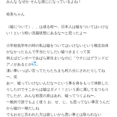
みんな なぜか そんな感じになっているよね！
裕美ちゃん
（嘘について）、、は成る程〜、日本人は嘘をついてはいけな
い！という軽い洗脳状態にあるな〜と思ったよ〜
小学校低学年の時の私は嘘をついてはいけないという概念自体
がなかったもんで手当たりしだい嘘つきまくって笑
例えばビンボーであばら家住まいなのに「ウチにはグランドピ
アノがあるとか
」
凄い事いっぱい言ってたらたちまち村八分にされたりしてね
ー。笑
あー、嘘っていけないんだな〜という事を身をもって体験した
りしたのでそこからは嘘はダメ！！という派に属してるつもり
でしたが、みんな程度の差はあれ、嘘ってつくよね〜。
一般的で誰でもよく使う お、せ、じ。も思ってない事言うんだ
から嘘の一種だしね
でもおせじ言われた方は嬉しいから悪い事とは取られない