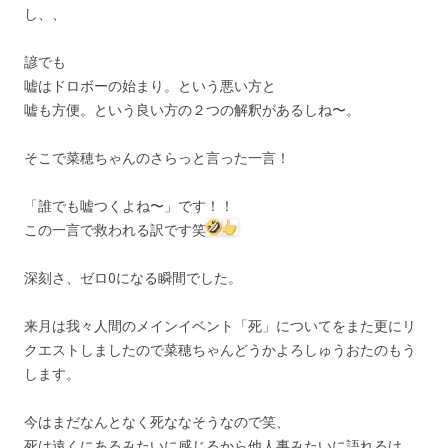
し、、
諺でも
嘘はドロボーの始まり。という悪い方と
嘘も方便。という良い方の２つの解釈があるしね〜。
そこで菜穂ちゃんのさらっと言った一言！
「誰でも嘘つくよね〜」です！！
この一言で救われる訳です笑
深刻さ、ゼロ0になる瞬間でした。
来月は我々人間のメインイベント「死」についてをまた更にリ
クエストしましたので菜穂ちゃんどうかよろしゅうおたのもう
します。
今はまだなんとなく死ななそうなので笑、
死は遠くにあるみたいに感じるから他人事みたいに語れるけ