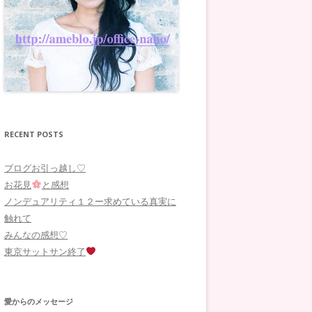
RECENT POSTS
ブログお引っ越し♡
お花見
と感想
ノンデュアリティ１２ー求めている真実に
触れて
みんなの感想♡
東京サットサン終了
愛からのメッセージ