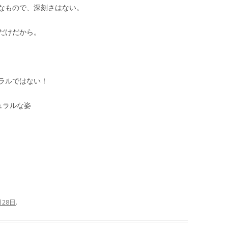
なもので、深刻さはない。
だけだから。
ラルではない！
チュラルな姿
月28日
.