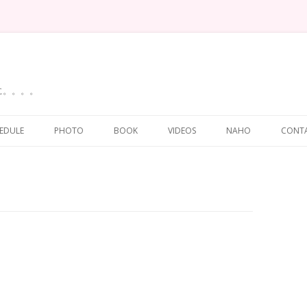
に。。。。
Skip
to
EDULE
PHOTO
BOOK
VIDEOS
NAHO
CONT
content