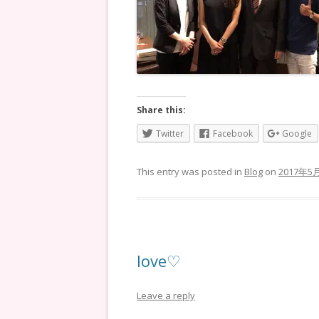
Share this:
Twitter
Facebook
Google
This entry was posted in
Blog
on
2017年5
love♡
Leave a reply