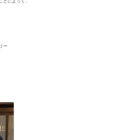
ことによって、
。
リー