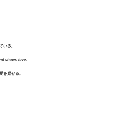
ている。
and shows love.
愛を見せる。