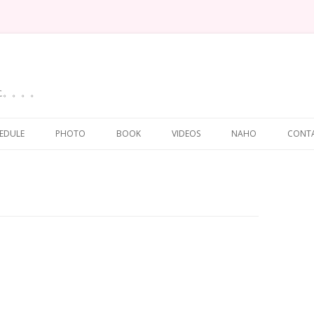
に。。。。
Skip
to
EDULE
PHOTO
BOOK
VIDEOS
NAHO
CONT
content