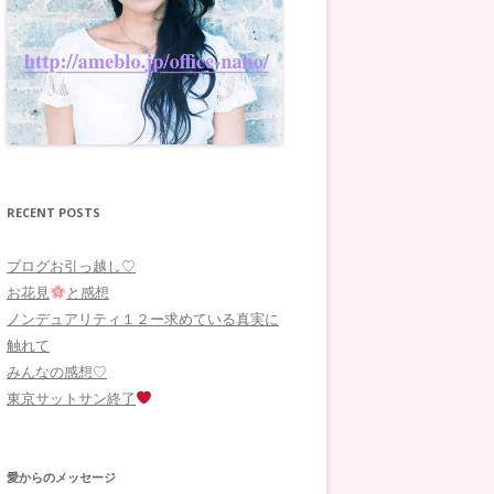
RECENT POSTS
ブログお引っ越し♡
お花見
と感想
ノンデュアリティ１２ー求めている真実に
触れて
みんなの感想♡
東京サットサン終了
愛からのメッセージ