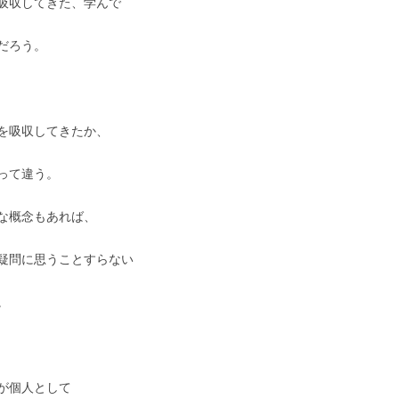
吸収してきた、学んで
だろう。
を吸収してきたか、
って違う。
な概念もあれば、
疑問に思うことすらない
。
が個人として