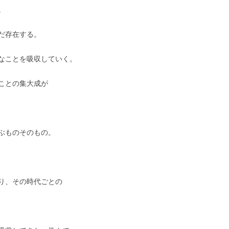
。
だ存在する。
なことを吸収していく。
ことの集大成が
ぶものそのもの。
り、その時代ごとの