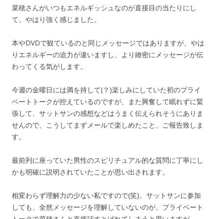
菜穂さんがいつもエネルギッシュなのが直接目の当たりにし
て、やはり強く感じました。
本やDVDで観ているのと同じメッセージではありますが、やは
りエネルギーの迫力が違いますし、より緻密にメッセージが伝
わってくる気がします。
今週の金曜日には満を持して(？)楽しみにしていた初のプライ
ベートトークが控えているのですが、また興奮して眠れずに緊
張して、サットサンの感想などはうまく伝えられそうにありま
せんので、こうしてまずメールで楽しめたこと、ご報告致しま
す。
最前列に座っていた男性のスピリチュアル的な質問に丁寧にし
かも明確に説明されていたことが思い出されます。
相変わらず理解力の少ない私ですので(笑)、サットサンに参加
しても、全然メッセージを理解していないのが、プライベート
トークで菜穂さんと直接話すとばれてしまうと思いますが