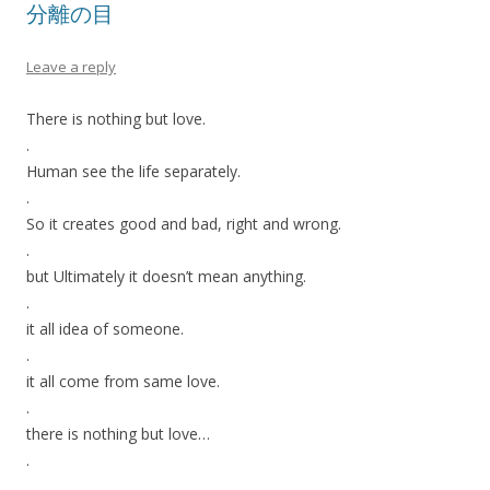
分離の目
Leave a reply
There is nothing but love.
.
Human see the life separately.
.
So it creates good and bad, right and wrong.
.
but Ultimately it doesn’t mean anything.
.
it all idea of someone.
.
it all come from same love.
.
there is nothing but love…
.