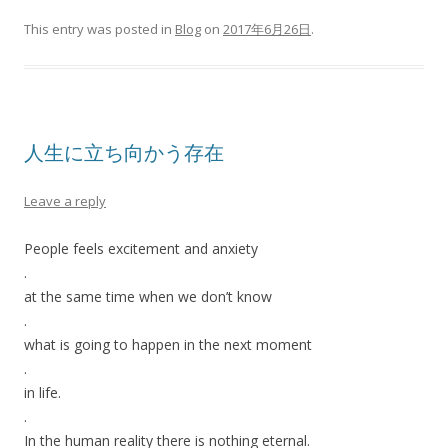
This entry was posted in
Blog
on
2017年6月26日
.
人生に立ち向かう存在
Leave a reply
People feels excitement and anxiety
.
at the same time when we don’t know
.
what is going to happen in the next moment
.
in life.
.
In the human reality there is nothing eternal.