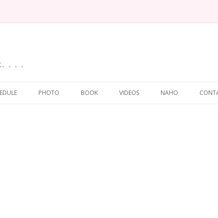
に。。。。
Skip
to
EDULE
PHOTO
BOOK
VIDEOS
NAHO
CONT
content