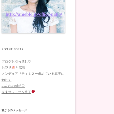
RECENT POSTS
ブログお引っ越し♡
お花見
と感想
ノンデュアリティ１２ー求めている真実に
触れて
みんなの感想♡
東京サットサン終了
愛からのメッセージ