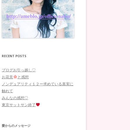
RECENT POSTS
ブログお引っ越し♡
お花見
と感想
ノンデュアリティ１２ー求めている真実に
触れて
みんなの感想♡
東京サットサン終了
愛からのメッセージ