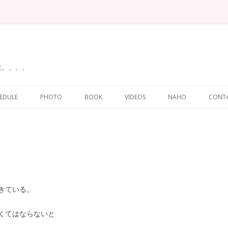
に。。。。
Skip
to
EDULE
PHOTO
BOOK
VIDEOS
NAHO
CONT
content
きている。
くてはならないと