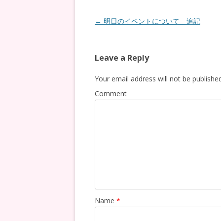
Post
←
明日のイベントについて 追記
navigation
Leave a Reply
Your email address will not be published
Comment
Name
*