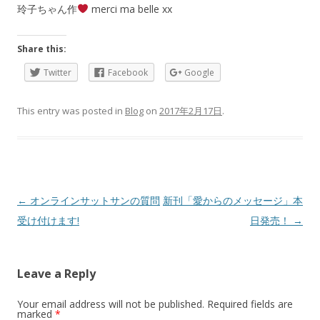
玲子ちゃん作
merci ma belle xx
Share this:
Twitter
Facebook
Google
This entry was posted in
Blog
on
2017年2月17日
.
Post
←
オンラインサットサンの質問
新刊「愛からのメッセージ」本
navigation
受け付けます!
日発売！
→
Leave a Reply
Your email address will not be published.
Required fields are
marked
*