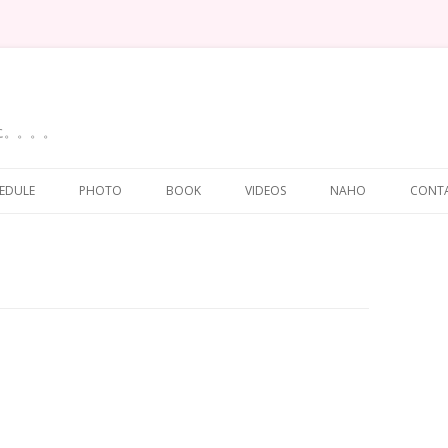
に。。。。
Skip
to
EDULE
PHOTO
BOOK
VIDEOS
NAHO
CONT
content
！