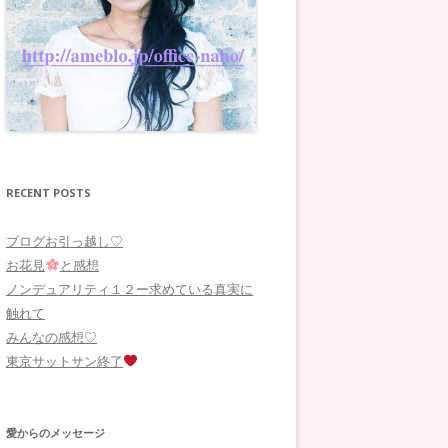
RECENT POSTS
ブログお引っ越し♡
お花見
と感想
ノンデュアリティ１２ー求めている真実に
触れて
みんなの感想♡
東京サットサン終了
愛からのメッセージ