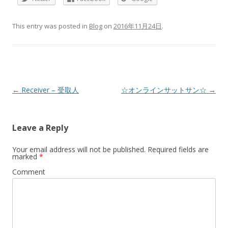
This entry was posted in
Blog
on
2016年11月24日
.
Post
←
Receiver – 受取人
☆オンラインサットサン☆
→
navigation
Leave a Reply
Your email address will not be published.
Required fields are
marked
*
Comment