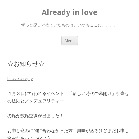
Already in love
ずっと探し求めていたものは、いつもここに。。。。
Skip
Menu
to
content
☆お知らせ☆
Leave a reply
４月３日に行われるイベント 「新しい時代の幕開け」引寄せ
の法則とノンデュアリティー
の席が数席空きが出ました！
お申し込みに間に合わなかった方、興味があるけどまだお申し
込みなさっていない方、