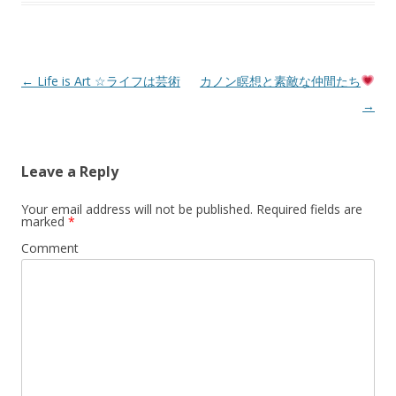
Post
←
Life is Art ☆ライフは芸術
カノン瞑想と素敵な仲間たち
navigation
→
Leave a Reply
Your email address will not be published.
Required fields are
marked
*
Comment