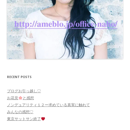
RECENT POSTS
ブログお引っ越し♡
お花見
と感想
ノンデュアリティ１２ー求めている真実に触れて
みんなの感想♡
東京サットサン終了