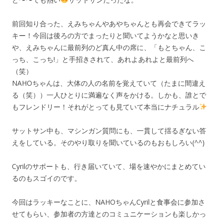
前回知り合った、えみちゃんやあやちゃんとも再会できてラッ
キー！今回は後ろの方でまったりと聞いてようかなと思いき
や、えみちゃんに最前列のど真ん中の席に、「もとちゃん、こ
っち、こっち!」と手招きされて、あれよあれよと最前列へ
（笑）
NAHOちゃんは、大体の人の名前を覚えていて（たまに間違え
る（笑））一人ひとりに満遍なく声をかける。しかも、誰とで
もフレンドリー！それがとっても見ていて本当にナチュラル
サットサン中も、マシンガン質問にも、一貫して揺るぎない答
えをしている。そのやり取りを聞いているのもおもしろい(^^)
Cyrilのサポートも、行き届いていて、場を速やかにまとめてい
るのもスゴイのです。
今回はラッキーなことに、NAHOちゃんCyrilと食事会に参加さ
せてもらい、参加者の方達とのコミュニケーションも楽しかっ