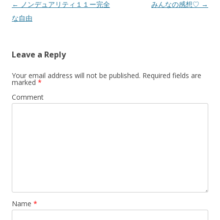
Post
←
ノンデュアリティ１１ー完全
みんなの感想♡
→
navigation
な自由
Leave a Reply
Your email address will not be published.
Required fields are
marked
*
Comment
Name
*