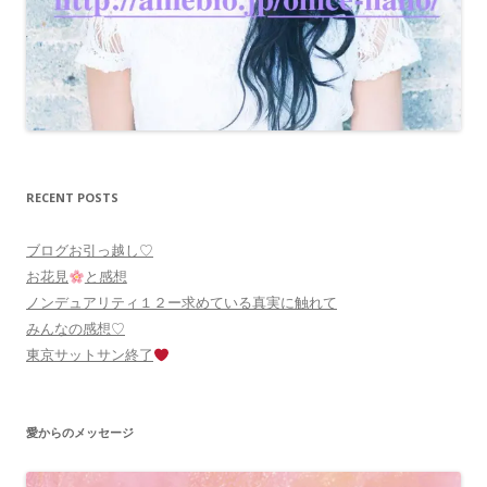
RECENT POSTS
ブログお引っ越し♡
お花見
と感想
ノンデュアリティ１２ー求めている真実に触れて
みんなの感想♡
東京サットサン終了
愛からのメッセージ