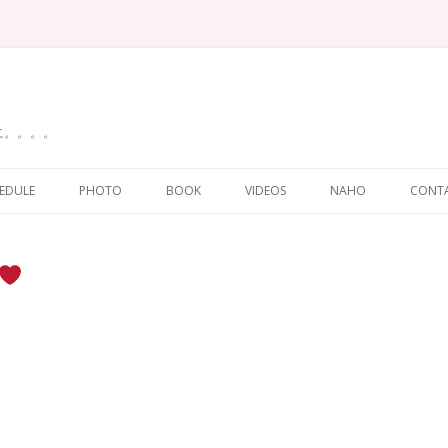
に。。。。
Skip
to
EDULE
PHOTO
BOOK
VIDEOS
NAHO
CONT
content