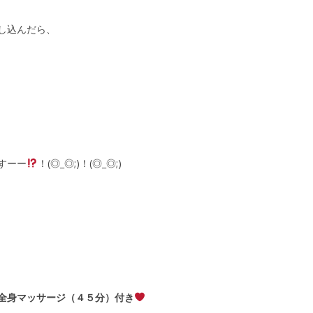
し込んだら、
すーー
！(◎_◎;)！(◎_◎;)
全身マッサージ（４５分）付き