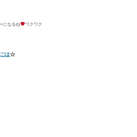
ーになるね
ワクワク
には
☆