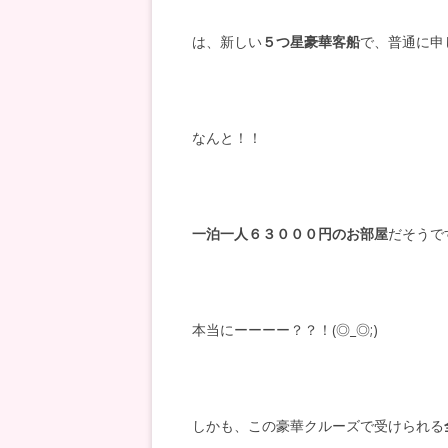
は、新しい
５つ星豪華客船
で、普通に申
なんと！！
一泊一人６３０００円のお部屋
だそうで
本当にーーーー？？！(◎_◎;)
しかも、この豪華クルーズで受けられる