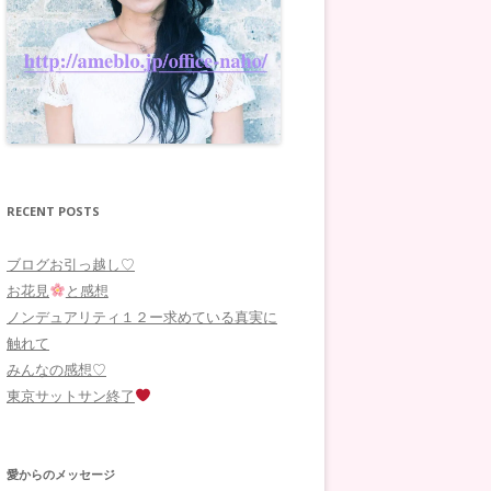
RECENT POSTS
ブログお引っ越し♡
お花見
と感想
ノンデュアリティ１２ー求めている真実に
触れて
みんなの感想♡
東京サットサン終了
愛からのメッセージ