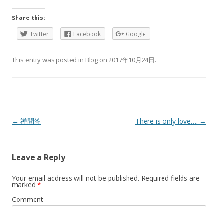
Share this:
Twitter
Facebook
Google
This entry was posted in
Blog
on
2017年10月24日
.
Post
←
禅問答
There is only love….
→
navigation
Leave a Reply
Your email address will not be published.
Required fields are
marked
*
Comment