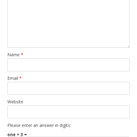
Name
*
Email
*
Website
Please enter an answer in digits:
one × 3 =