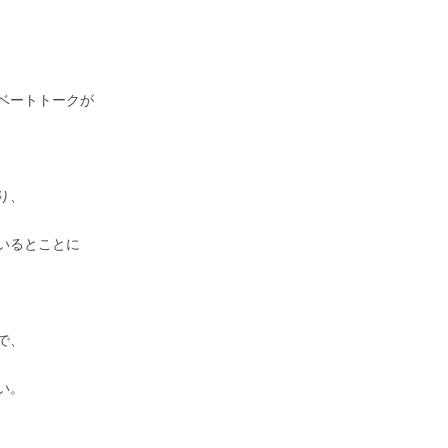
ベートトークが
り、
いるとことに
で、
い。