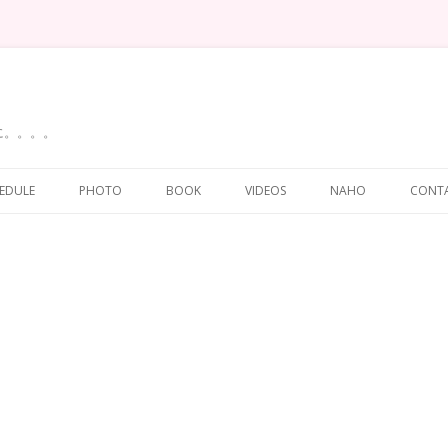
に。。。。
Skip
to
EDULE
PHOTO
BOOK
VIDEOS
NAHO
CONT
content