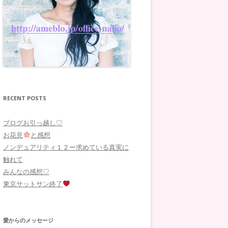
RECENT POSTS
ブログお引っ越し♡
お花見
と感想
ノンデュアリティ１２ー求めている真実に
触れて
みんなの感想♡
東京サットサン終了
愛からのメッセージ