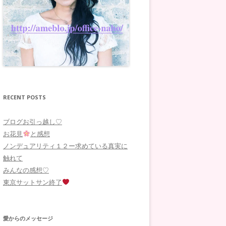
RECENT POSTS
ブログお引っ越し♡
お花見
と感想
ノンデュアリティ１２ー求めている真実に
触れて
みんなの感想♡
東京サットサン終了
愛からのメッセージ