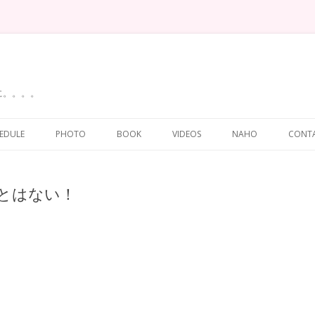
に。。。。
Skip
to
EDULE
PHOTO
BOOK
VIDEOS
NAHO
CONT
content
とはない！