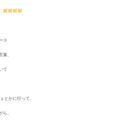
。
、
ース
言葉、
いて
フェとかに行って、
がら、