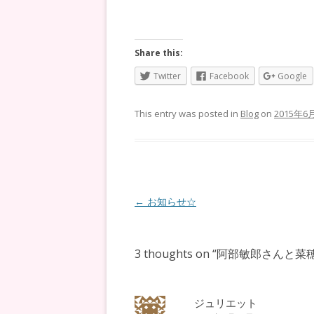
Share this:
Twitter
Facebook
Google
This entry was posted in
Blog
on
2015年6
Post
←
お知らせ☆
navigation
3 thoughts on “
阿部敏郎さんと菜
ジュリエット