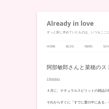
Already in love
ずっと探し求めていたものは、いつもここ
HOME
BLOG
NEWS
SCH
阿部敏郎さんと菜穂のス
3 Replies
４月に、ナチュラルスピリットの雑誌の
それからすぐに「すでに愛の中にある」