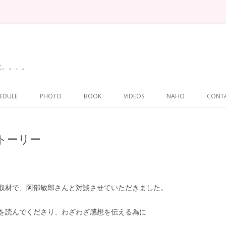
に。。。。
Skip
to
EDULE
PHOTO
BOOK
VIDEOS
NAHO
CONT
content
トーリー
取材で、阿部敏郎さんと対談させていただきました。
を読んでくださり、わざわざ感想を伝える為に