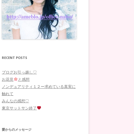
RECENT POSTS
ブログお引っ越し♡
お花見
と感想
ノンデュアリティ１２ー求めている真実に
触れて
みんなの感想♡
東京サットサン終了
愛からのメッセージ