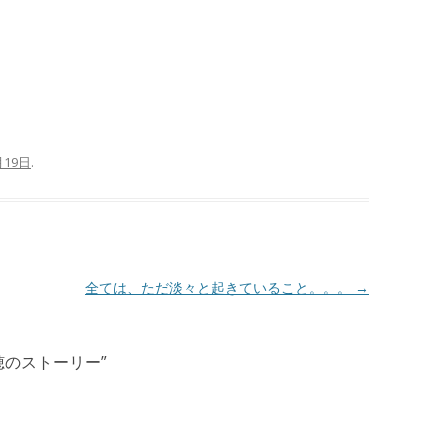
月19日
.
全ては、ただ淡々と起きていること。。。
→
穂のストーリー
”