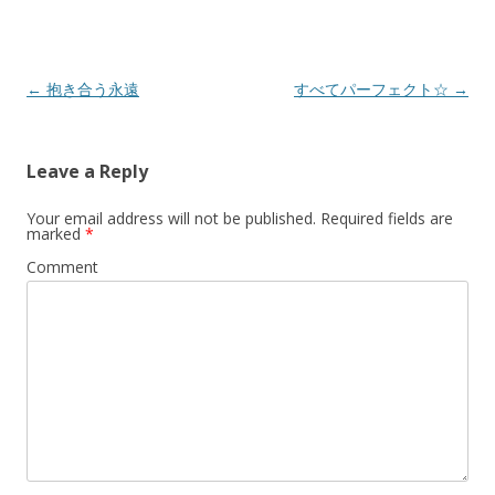
Post
←
抱き合う永遠
すべてパーフェクト☆
→
navigation
Leave a Reply
Your email address will not be published.
Required fields are
marked
*
Comment