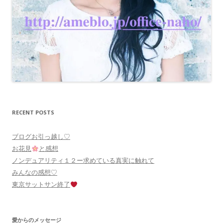
RECENT POSTS
ブログお引っ越し♡
お花見
と感想
ノンデュアリティ１２ー求めている真実に触れて
みんなの感想♡
東京サットサン終了
愛からのメッセージ