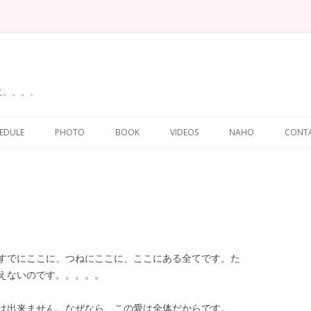
に。。。。
Skip
to
EDULE
PHOTO
BOOK
VIDEOS
NAHO
CONT
content
。
すでにここに、つねにここに、ここにある全てです。た
えないのです。。。。。
は出来ません。なぜなら、この愛は全体だからです。