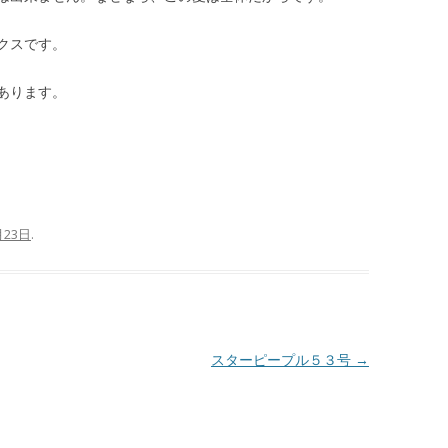
ックスです。
あります。
月23日
.
スターピープル５３号
→