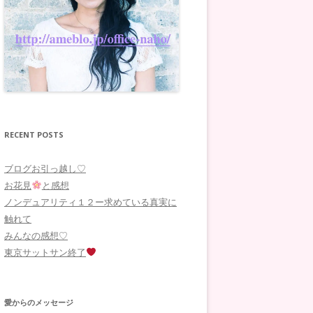
RECENT POSTS
ブログお引っ越し♡
お花見
と感想
ノンデュアリティ１２ー求めている真実に
触れて
みんなの感想♡
東京サットサン終了
愛からのメッセージ