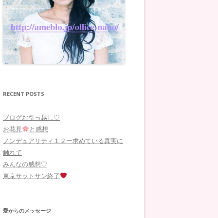
RECENT POSTS
ブログお引っ越し♡
お花見
と感想
ノンデュアリティ１２ー求めている真実に
触れて
みんなの感想♡
東京サットサン終了
愛からのメッセージ