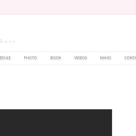
に。。。。
Skip
to
EDULE
PHOTO
BOOK
VIDEOS
NAHO
CONT
content
語