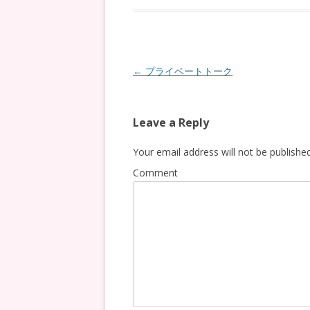
Post
←
プライベートトーク
navigation
Leave a Reply
Your email address will not be published
Comment