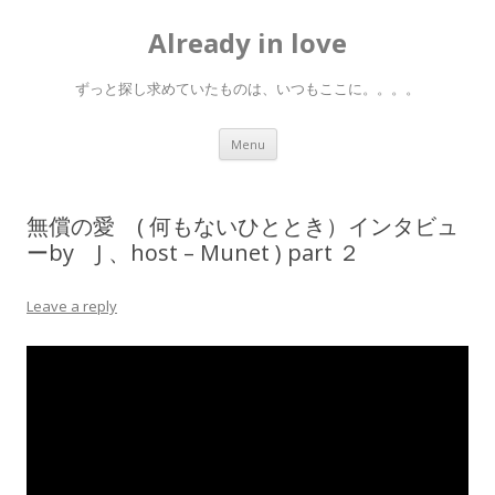
Already in love
ずっと探し求めていたものは、いつもここに。。。。
Skip
Menu
to
content
無償の愛 ( 何もないひととき）インタビュ
ーby J 、host – Munet ) part ２
Leave a reply