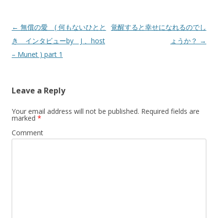
Post
←
無償の愛 ( 何もないひとと
覚醒すると幸せになれるのでし
navigation
き インタビューby J 、host
ょうか？
→
– Munet ) part 1
Leave a Reply
Your email address will not be published.
Required fields are
marked
*
Comment