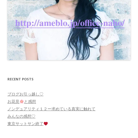
RECENT POSTS
ブログお引っ越し♡
お花見
と感想
ノンデュアリティ１２ー求めている真実に触れて
みんなの感想♡
東京サットサン終了